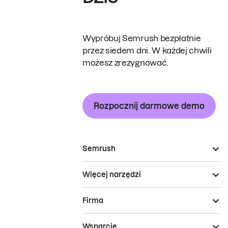
Wypróbuj Semrush bezpłatnie
przez siedem dni. W każdej chwili
możesz zrezygnować.
Rozpocznij darmowe demo
Semrush
Więcej narzędzi
Firma
Wsparcie