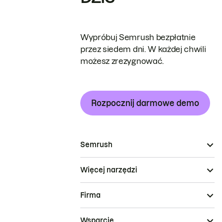
Wypróbuj Semrush bezpłatnie
przez siedem dni. W każdej chwili
możesz zrezygnować.
Rozpocznij darmowe demo
Semrush
Więcej narzędzi
Firma
Wsparcie