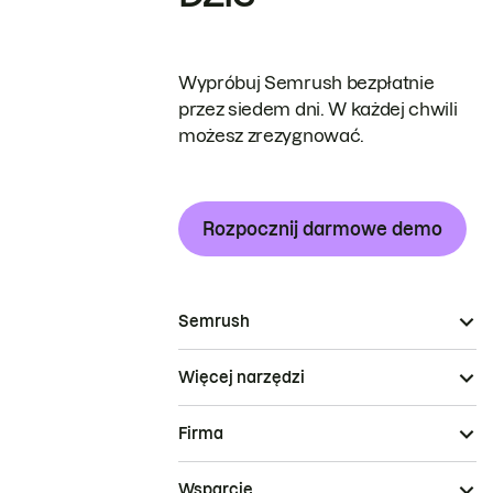
Wypróbuj Semrush bezpłatnie
przez siedem dni. W każdej chwili
możesz zrezygnować.
Rozpocznij darmowe demo
Semrush
Więcej narzędzi
Firma
Wsparcie