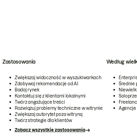
Zastosowania
Według wiel
Zwiększaj widoczność w wyszukiwarkach
Enterpri
Zdobywaj rekomendacje od AI
Średnie 
Badaj rynek
Niewielk
Kontaktuj się z klientami lokalnymi
Soloprze
Twórz angażujące treści
Freelanc
Rozwiązuj problemy techniczne w witrynie
Agencje
Zwiększaj autorytet poza witryną
Twórz strategie dla klientów
Zobacz wszystkie zastosowania