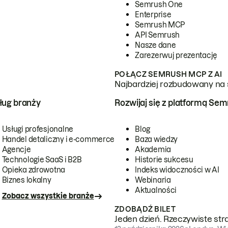
Semrush One
Enterprise
Semrush MCP
API Semrush
Nasze dane
Zarezerwuj prezentację
POŁĄCZ SEMRUSH MCP Z AI
Najbardziej rozbudowany na 
ug branży
Rozwijaj się z platformą Se
Usługi profesjonalne
Blog
Handel detaliczny i e-commerce
Baza wiedzy
Agencje
Akademia
Technologie SaaS i B2B
Historie sukcesu
Opieka zdrowotna
Indeks widoczności w AI
Biznes lokalny
Webinaria
Aktualności
Zobacz wszystkie branże
ZDOBĄDŹ BILET
Jeden dzień. Rzeczywiste str