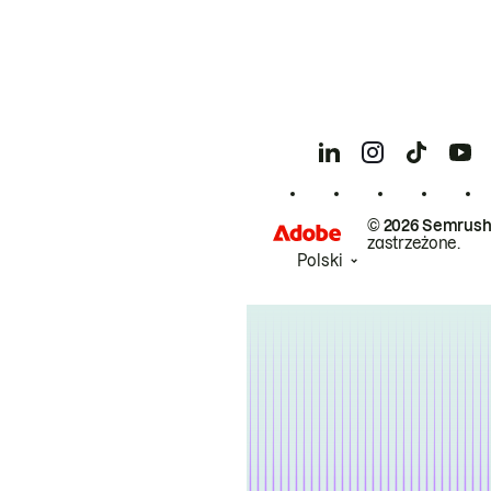
© 2026 Semrush
zastrzeżone.
Polski