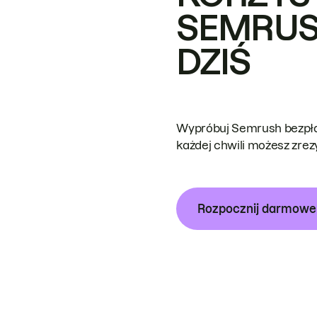
SEMRUS
DZIŚ
Wypróbuj Semrush bezpłat
każdej chwili możesz zre
Rozpocznij darmow