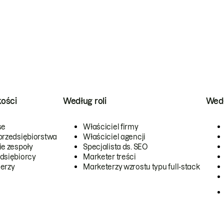
kości
Według roli
Wedł
se
Właściciel firmy
przedsiębiorstwa
Właściciel agencji
ie zespoły
Specjalista ds. SEO
dsiębiorcy
Marketer treści
erzy
Marketerzy wzrostu typu full-stack