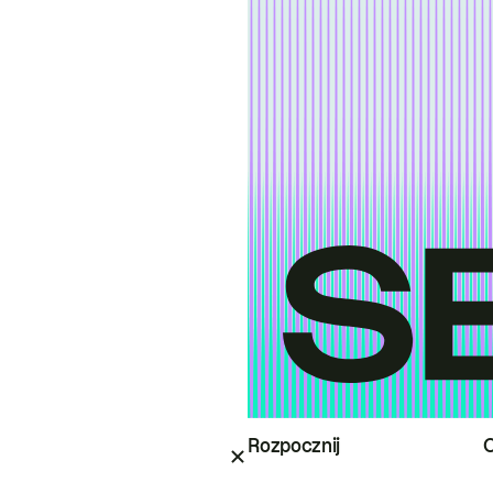
Rozpocznij
O