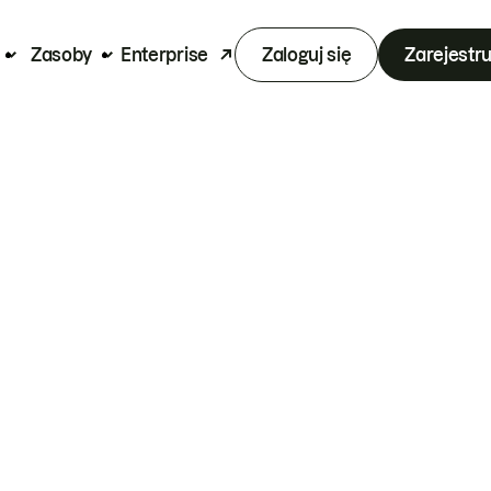
Zasoby
Enterprise
Zaloguj się
Zarejestru