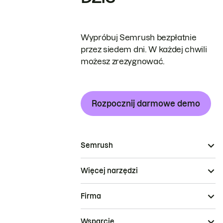
Wypróbuj Semrush bezpłatnie
przez siedem dni. W każdej chwili
możesz zrezygnować.
Rozpocznij darmowe demo
Semrush
Więcej narzędzi
Firma
Wsparcie