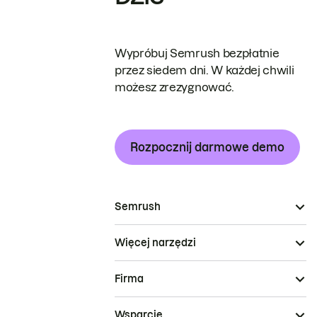
Wypróbuj Semrush bezpłatnie
przez siedem dni. W każdej chwili
możesz zrezygnować.
Rozpocznij darmowe demo
Semrush
Więcej narzędzi
Firma
Wsparcie