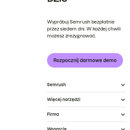
Wypróbuj Semrush bezpłatnie
przez siedem dni. W każdej chwili
możesz zrezygnować.
Rozpocznij darmowe demo
Semrush
Więcej narzędzi
Firma
Wsparcie