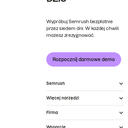
Wypróbuj Semrush bezpłatnie
przez siedem dni. W każdej chwili
możesz zrezygnować.
Rozpocznij darmowe demo
Semrush
Więcej narzędzi
Firma
Wsparcie