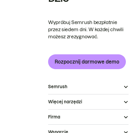
Wypróbuj Semrush bezpłatnie
przez siedem dni. W każdej chwili
możesz zrezygnować.
Rozpocznij darmowe demo
Semrush
Więcej narzędzi
Firma
Wsparcie