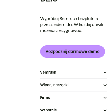
Wypróbuj Semrush bezpłatnie
przez siedem dni. W każdej chwili
możesz zrezygnować.
Rozpocznij darmowe demo
Semrush
Więcej narzędzi
Firma
Wsparcie