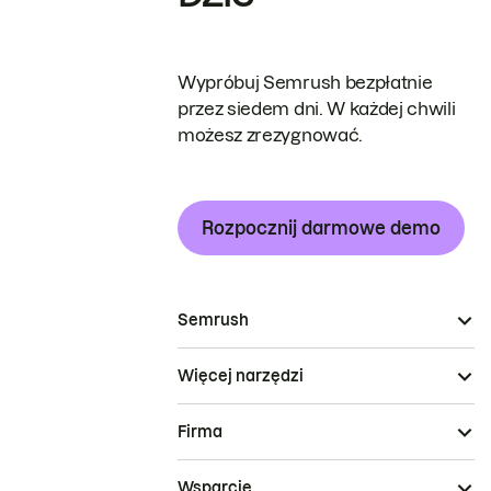
Wypróbuj Semrush bezpłatnie
przez siedem dni. W każdej chwili
możesz zrezygnować.
Rozpocznij darmowe demo
Semrush
Więcej narzędzi
Firma
Wsparcie