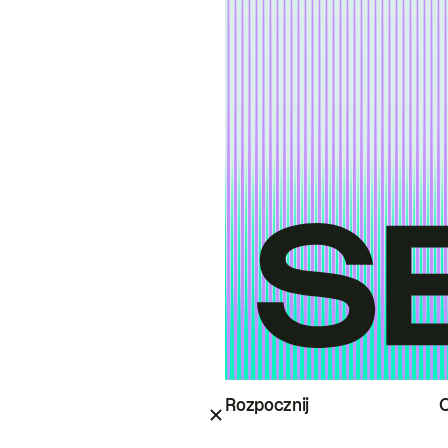
Rozpocznij
O