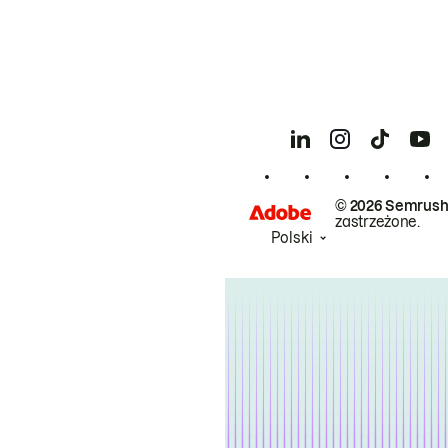
© 2026 Semrush
zastrzeżone.
Polski