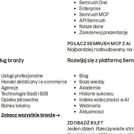
Semrush One
Enterprise
Semrush MCP
API Semrush
Nasze dane
Zarezerwuj prezentację
POŁĄCZ SEMRUSH MCP Z AI
Najbardziej rozbudowany na 
ug branży
Rozwijaj się z platformą Se
Usługi profesjonalne
Blog
Handel detaliczny i e-commerce
Baza wiedzy
Agencje
Akademia
Technologie SaaS i B2B
Historie sukcesu
Opieka zdrowotna
Indeks widoczności w AI
Biznes lokalny
Webinaria
Aktualności
Zobacz wszystkie branże
ZDOBĄDŹ BILET
Jeden dzień. Rzeczywiste str