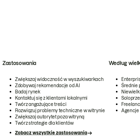
Zastosowania
Według wiel
Zwiększaj widoczność w wyszukiwarkach
Enterpri
Zdobywaj rekomendacje od AI
Średnie 
Badaj rynek
Niewielk
Kontaktuj się z klientami lokalnymi
Soloprze
Twórz angażujące treści
Freelanc
Rozwiązuj problemy techniczne w witrynie
Agencje
Zwiększaj autorytet poza witryną
Twórz strategie dla klientów
Zobacz wszystkie zastosowania