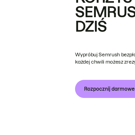
SEMRUS
DZIŚ
Wypróbuj Semrush bezpłat
każdej chwili możesz zre
Rozpocznij darmow