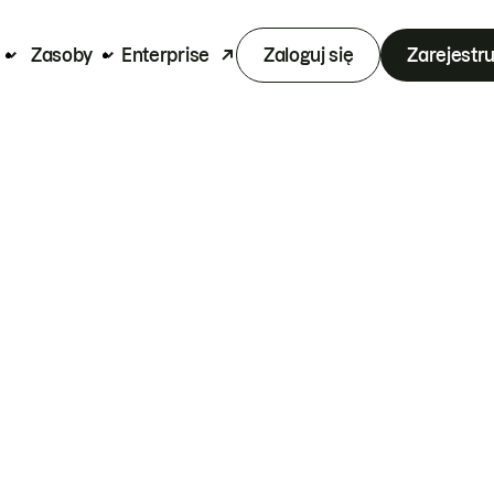
Zasoby
Enterprise
Zaloguj się
Zarejestru