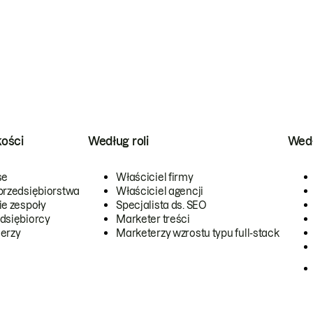
kości
Według roli
Wedł
se
Właściciel firmy
przedsiębiorstwa
Właściciel agencji
ie zespoły
Specjalista ds. SEO
dsiębiorcy
Marketer treści
erzy
Marketerzy wzrostu typu full-stack