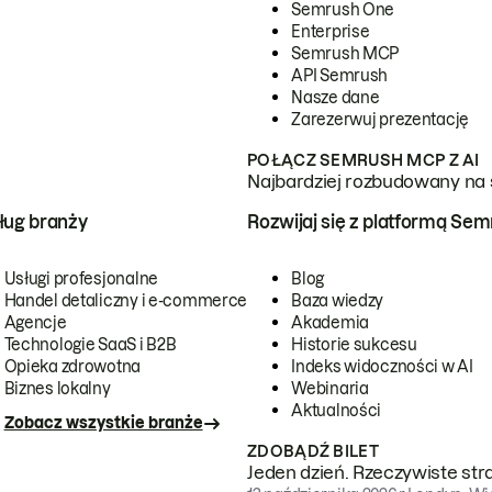
Semrush One
Enterprise
Semrush MCP
API Semrush
Nasze dane
Zarezerwuj prezentację
POŁĄCZ SEMRUSH MCP Z AI
Najbardziej rozbudowany na 
ug branży
Rozwijaj się z platformą Se
Usługi profesjonalne
Blog
Handel detaliczny i e-commerce
Baza wiedzy
Agencje
Akademia
Technologie SaaS i B2B
Historie sukcesu
Opieka zdrowotna
Indeks widoczności w AI
Biznes lokalny
Webinaria
Aktualności
Zobacz wszystkie branże
ZDOBĄDŹ BILET
Jeden dzień. Rzeczywiste str