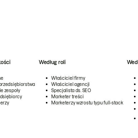
kości
Według roli
Wedł
se
Właściciel firmy
przedsiębiorstwa
Właściciel agencji
ie zespoły
Specjalista ds. SEO
dsiębiorcy
Marketer treści
erzy
Marketerzy wzrostu typu full-stack