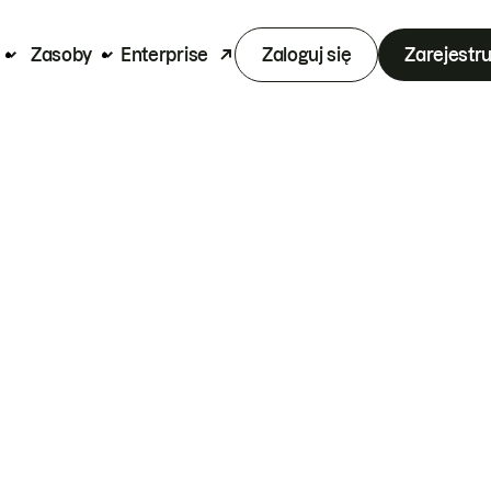
Zasoby
Enterprise
Zaloguj się
Zarejestru