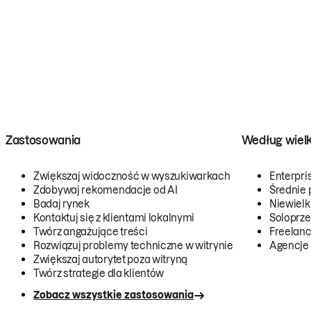
Zastosowania
Według wiel
Zwiększaj widoczność w wyszukiwarkach
Enterpri
Zdobywaj rekomendacje od AI
Średnie 
Badaj rynek
Niewielk
Kontaktuj się z klientami lokalnymi
Soloprze
Twórz angażujące treści
Freelanc
Rozwiązuj problemy techniczne w witrynie
Agencje
Zwiększaj autorytet poza witryną
Twórz strategie dla klientów
Zobacz wszystkie zastosowania