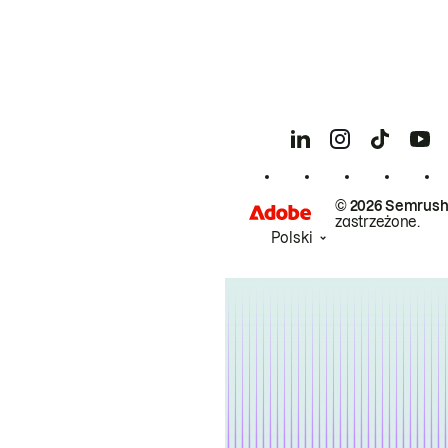
© 2026 Semrush
zastrzeżone.
Polski