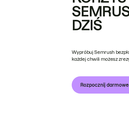
SEMRUS
DZIŚ
Wypróbuj Semrush bezpłat
każdej chwili możesz zre
Rozpocznij darmow