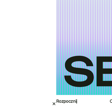
Rozpocznij
O