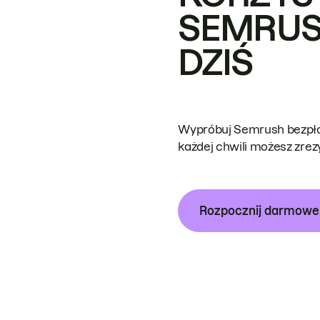
SEMRUS
DZIŚ
Wypróbuj Semrush bezpłat
każdej chwili możesz zre
Rozpocznij darmow