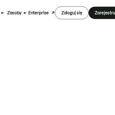
Zasoby
Enterprise
Zaloguj się
Zarejestru