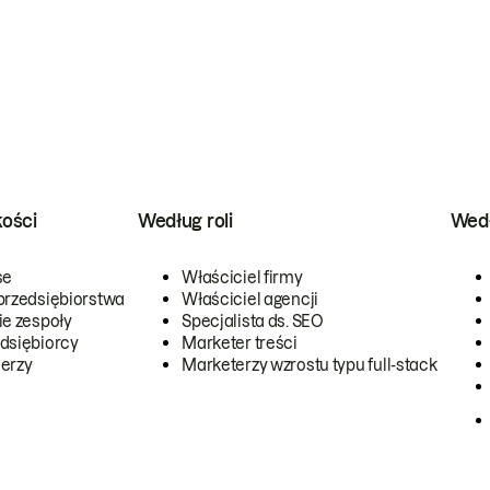
kości
Według roli
Wedł
se
Właściciel firmy
przedsiębiorstwa
Właściciel agencji
ie zespoły
Specjalista ds. SEO
dsiębiorcy
Marketer treści
erzy
Marketerzy wzrostu typu full-stack