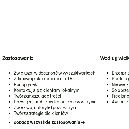
Zastosowania
Według wiel
Zwiększaj widoczność w wyszukiwarkach
Enterpri
Zdobywaj rekomendacje od AI
Średnie 
Badaj rynek
Niewielk
Kontaktuj się z klientami lokalnymi
Soloprze
Twórz angażujące treści
Freelanc
Rozwiązuj problemy techniczne w witrynie
Agencje
Zwiększaj autorytet poza witryną
Twórz strategie dla klientów
Zobacz wszystkie zastosowania