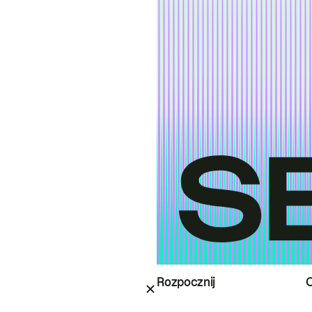
Rozpocznij
O