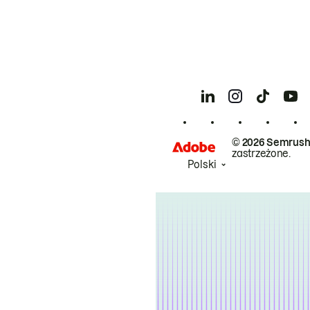
© 2026 Semrush
zastrzeżone.
Polski