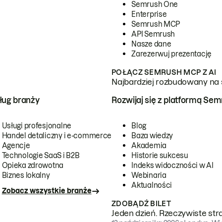
Semrush One
Enterprise
Semrush MCP
API Semrush
Nasze dane
Zarezerwuj prezentację
POŁĄCZ SEMRUSH MCP Z AI
Najbardziej rozbudowany na 
ug branży
Rozwijaj się z platformą Se
Usługi profesjonalne
Blog
Handel detaliczny i e-commerce
Baza wiedzy
Agencje
Akademia
Technologie SaaS i B2B
Historie sukcesu
Opieka zdrowotna
Indeks widoczności w AI
Biznes lokalny
Webinaria
Aktualności
Zobacz wszystkie branże
ZDOBĄDŹ BILET
Jeden dzień. Rzeczywiste str