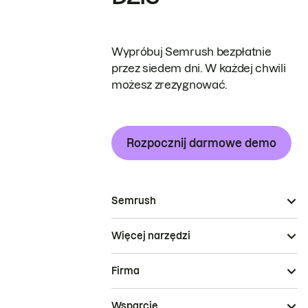
Wypróbuj Semrush bezpłatnie
przez siedem dni. W każdej chwili
możesz zrezygnować.
Rozpocznij darmowe demo
Semrush
Więcej narzędzi
Firma
Wsparcie