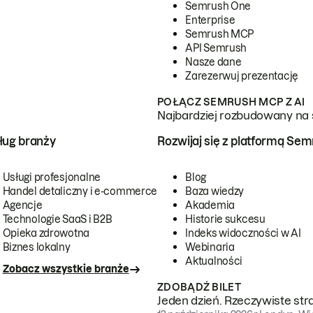
Semrush One
Enterprise
Semrush MCP
API Semrush
Nasze dane
Zarezerwuj prezentację
POŁĄCZ SEMRUSH MCP Z AI
Najbardziej rozbudowany na 
ug branży
Rozwijaj się z platformą Se
Usługi profesjonalne
Blog
Handel detaliczny i e-commerce
Baza wiedzy
Agencje
Akademia
Technologie SaaS i B2B
Historie sukcesu
Opieka zdrowotna
Indeks widoczności w AI
Biznes lokalny
Webinaria
Aktualności
Zobacz wszystkie branże
ZDOBĄDŹ BILET
Jeden dzień. Rzeczywiste str