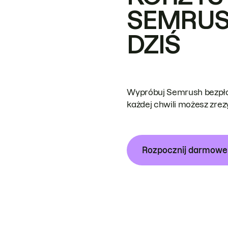
SEMRUS
DZIŚ
Wypróbuj Semrush bezpłat
każdej chwili możesz zre
Rozpocznij darmow