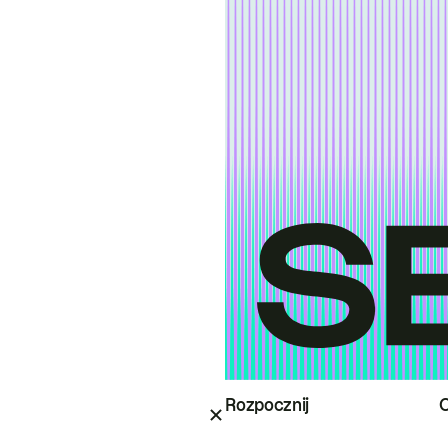
Rozpocznij
O