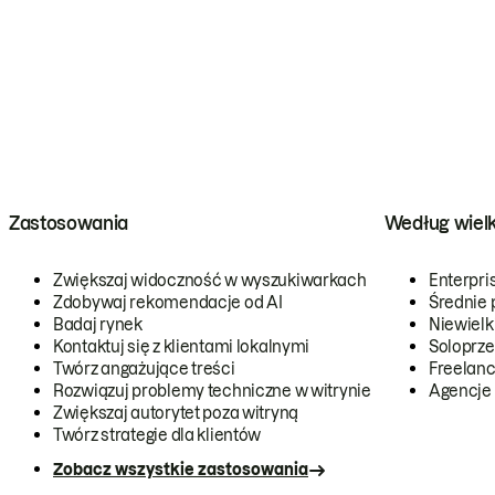
Zastosowania
Według wiel
Zwiększaj widoczność w wyszukiwarkach
Enterpri
Zdobywaj rekomendacje od AI
Średnie 
Badaj rynek
Niewielk
Kontaktuj się z klientami lokalnymi
Soloprze
Twórz angażujące treści
Freelanc
Rozwiązuj problemy techniczne w witrynie
Agencje
Zwiększaj autorytet poza witryną
Twórz strategie dla klientów
Zobacz wszystkie zastosowania