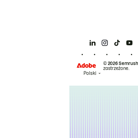
© 2026 Semrush
zastrzeżone.
Polski