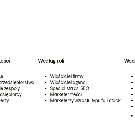
kości
Według roli
Wedł
se
Właściciel firmy
przedsiębiorstwa
Właściciel agencji
ie zespoły
Specjalista ds. SEO
dsiębiorcy
Marketer treści
erzy
Marketerzy wzrostu typu full-stack