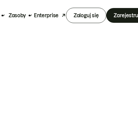
Zasoby
Enterprise
Zaloguj się
Zarejestru