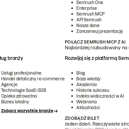
Semrush One
Enterprise
Semrush MCP
API Semrush
Nasze dane
Zarezerwuj prezentację
POŁĄCZ SEMRUSH MCP Z AI
Najbardziej rozbudowany na 
ug branży
Rozwijaj się z platformą Se
Usługi profesjonalne
Blog
Handel detaliczny i e-commerce
Baza wiedzy
Agencje
Akademia
Technologie SaaS i B2B
Historie sukcesu
Opieka zdrowotna
Indeks widoczności w AI
Biznes lokalny
Webinaria
Aktualności
Zobacz wszystkie branże
ZDOBĄDŹ BILET
Jeden dzień. Rzeczywiste str