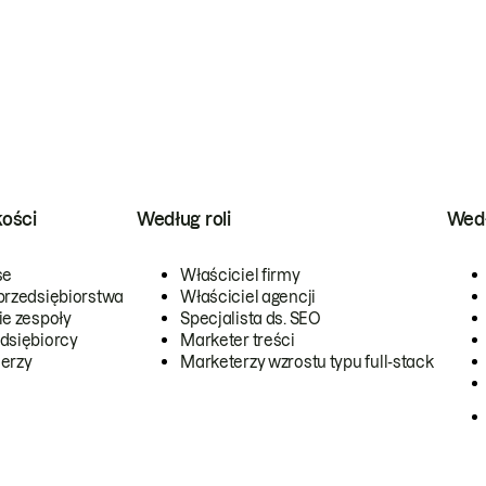
kości
Według roli
Wedł
se
Właściciel firmy
przedsiębiorstwa
Właściciel agencji
ie zespoły
Specjalista ds. SEO
dsiębiorcy
Marketer treści
erzy
Marketerzy wzrostu typu full-stack