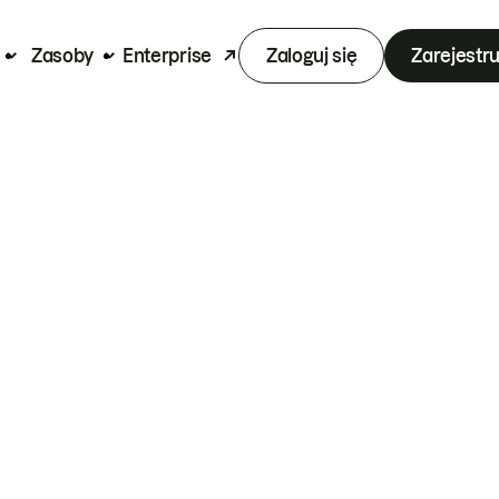
Zasoby
Enterprise
Zaloguj się
Zarejestru