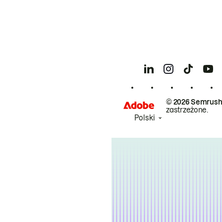
© 2026 Semrush
zastrzeżone.
Polski