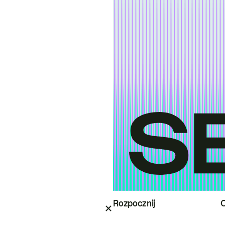
Rozpocznij
O