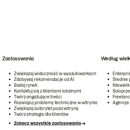
Zastosowania
Według wiel
Zwiększaj widoczność w wyszukiwarkach
Enterpri
Zdobywaj rekomendacje od AI
Średnie 
Badaj rynek
Niewielk
Kontaktuj się z klientami lokalnymi
Soloprze
Twórz angażujące treści
Freelanc
Rozwiązuj problemy techniczne w witrynie
Agencje
Zwiększaj autorytet poza witryną
Twórz strategie dla klientów
Zobacz wszystkie zastosowania