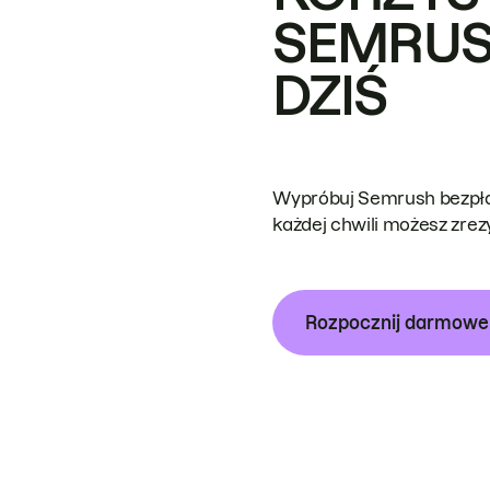
SEMRUS
DZIŚ
Wypróbuj Semrush bezpłat
każdej chwili możesz zre
Rozpocznij darmow