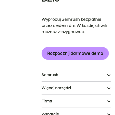
Wypróbuj Semrush bezpłatnie
przez siedem dni. W każdej chwili
możesz zrezygnować.
Rozpocznij darmowe demo
Semrush
Więcej narzędzi
Firma
Wsparcie