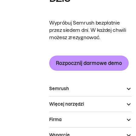
Wypróbuj Semrush bezpłatnie
przez siedem dni. W każdej chwili
możesz zrezygnować.
Rozpocznij darmowe demo
Semrush
Więcej narzędzi
Firma
Wsparcie