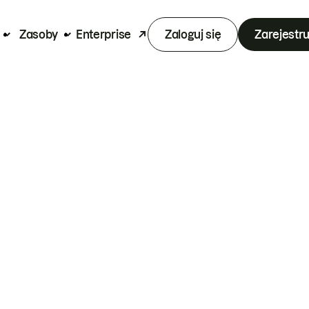
Zasoby
Enterprise
Zaloguj się
Zarejestru