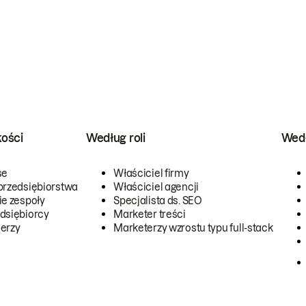
kości
Według roli
Wedł
se
Właściciel firmy
przedsiębiorstwa
Właściciel agencji
ie zespoły
Specjalista ds. SEO
dsiębiorcy
Marketer treści
erzy
Marketerzy wzrostu typu full-stack