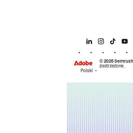
© 2026 Semrush
zastrzeżone.
Polski