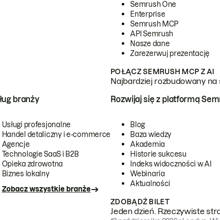
Semrush One
Enterprise
Semrush MCP
API Semrush
Nasze dane
Zarezerwuj prezentację
POŁĄCZ SEMRUSH MCP Z AI
Najbardziej rozbudowany na 
ug branży
Rozwijaj się z platformą Se
Usługi profesjonalne
Blog
Handel detaliczny i e-commerce
Baza wiedzy
Agencje
Akademia
Technologie SaaS i B2B
Historie sukcesu
Opieka zdrowotna
Indeks widoczności w AI
Biznes lokalny
Webinaria
Aktualności
Zobacz wszystkie branże
ZDOBĄDŹ BILET
Jeden dzień. Rzeczywiste str