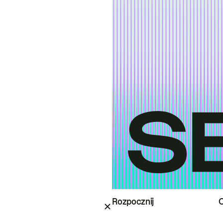
Rozpocznij
O