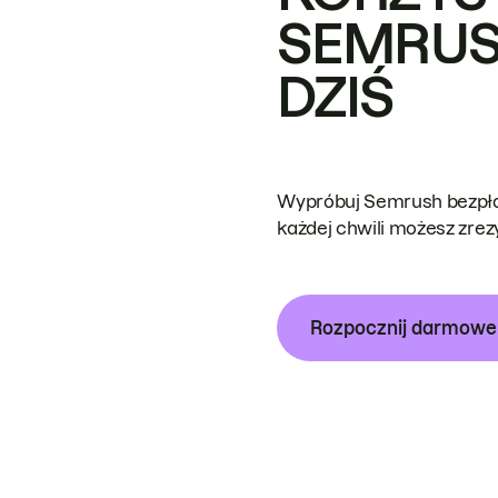
SEMRUS
DZIŚ
Wypróbuj Semrush bezpłat
każdej chwili możesz zre
Rozpocznij darmow