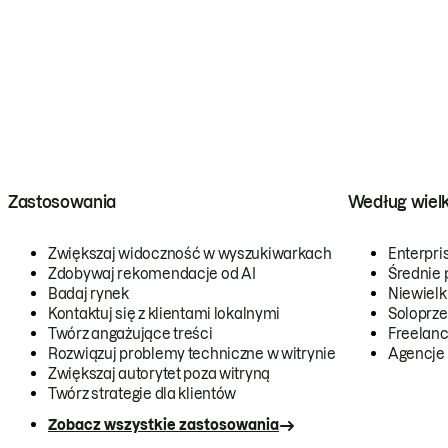
Zastosowania
Według wiel
Zwiększaj widoczność w wyszukiwarkach
Enterpri
Zdobywaj rekomendacje od AI
Średnie 
Badaj rynek
Niewielk
Kontaktuj się z klientami lokalnymi
Soloprze
Twórz angażujące treści
Freelanc
Rozwiązuj problemy techniczne w witrynie
Agencje
Zwiększaj autorytet poza witryną
Twórz strategie dla klientów
Zobacz wszystkie zastosowania