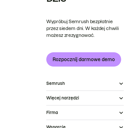
Wypróbuj Semrush bezpłatnie
przez siedem dni. W każdej chwili
możesz zrezygnować.
Rozpocznij darmowe demo
Semrush
Więcej narzędzi
Firma
Wsparcie