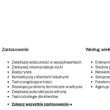
Zastosowania
Według wiel
Zwiększaj widoczność w wyszukiwarkach
Enterpri
Zdobywaj rekomendacje od AI
Średnie 
Badaj rynek
Niewielk
Kontaktuj się z klientami lokalnymi
Soloprze
Twórz angażujące treści
Freelanc
Rozwiązuj problemy techniczne w witrynie
Agencje
Zwiększaj autorytet poza witryną
Twórz strategie dla klientów
Zobacz wszystkie zastosowania