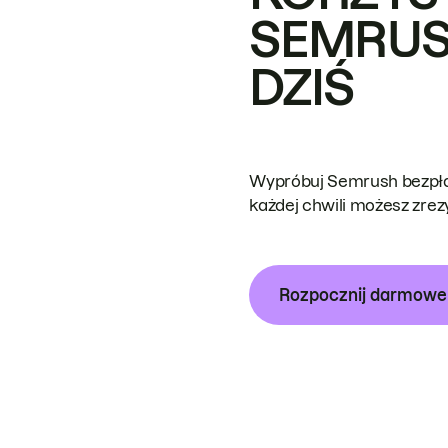
SEMRUS
DZIŚ
Wypróbuj Semrush bezpłat
każdej chwili możesz zre
Rozpocznij darmow