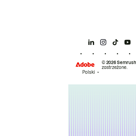
© 2026 Semrush
zastrzeżone.
Polski