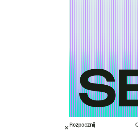
Rozpocznij
O