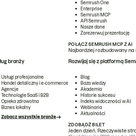
Semrush One
Enterprise
Semrush MCP
API Semrush
Nasze dane
Zarezerwuj prezentację
POŁĄCZ SEMRUSH MCP Z AI
Najbardziej rozbudowany na 
ug branży
Rozwijaj się z platformą Se
Usługi profesjonalne
Blog
Handel detaliczny i e-commerce
Baza wiedzy
Agencje
Akademia
Technologie SaaS i B2B
Historie sukcesu
Opieka zdrowotna
Indeks widoczności w AI
Biznes lokalny
Webinaria
Aktualności
Zobacz wszystkie branże
ZDOBĄDŹ BILET
Jeden dzień. Rzeczywiste str