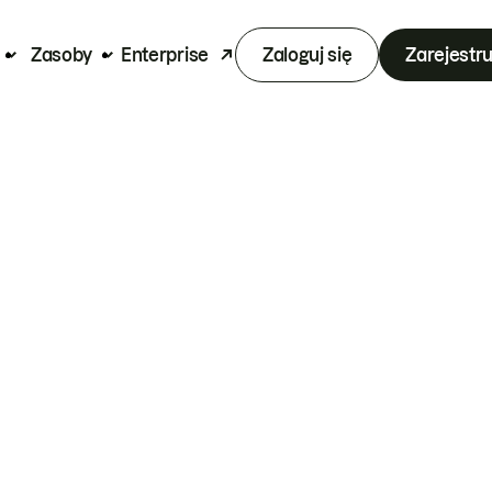
Zasoby
Enterprise
Zaloguj się
Zarejestru