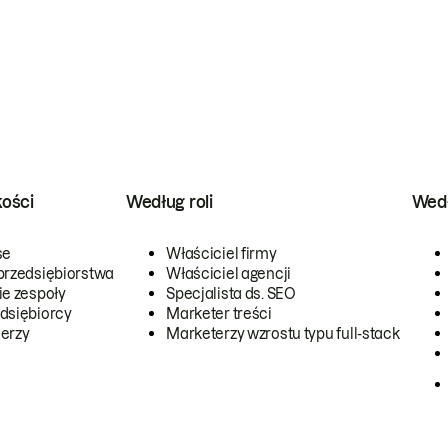
kości
Według roli
Wedł
se
Właściciel firmy
przedsiębiorstwa
Właściciel agencji
ie zespoły
Specjalista ds. SEO
dsiębiorcy
Marketer treści
erzy
Marketerzy wzrostu typu full-stack