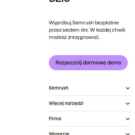
Wypróbuj Semrush bezpłatnie
przez siedem dni. W każdej chwili
możesz zrezygnować.
Rozpocznij darmowe demo
Semrush
Więcej narzędzi
Firma
Wsparcie