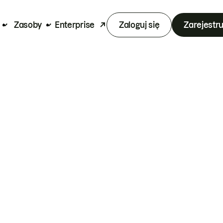
Zasoby
Enterprise
Zaloguj się
Zarejestru