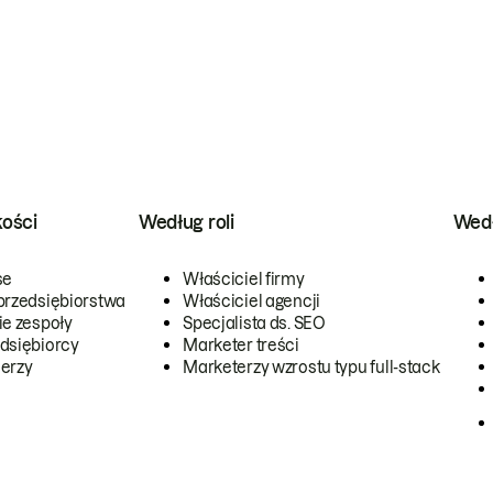
kości
Według roli
Wedł
se
Właściciel firmy
przedsiębiorstwa
Właściciel agencji
ie zespoły
Specjalista ds. SEO
dsiębiorcy
Marketer treści
erzy
Marketerzy wzrostu typu full-stack