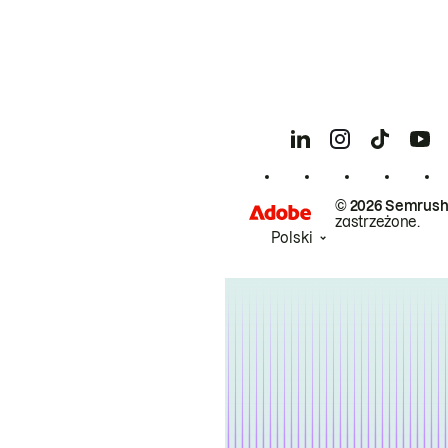
© 2026 Semrush
zastrzeżone.
Polski