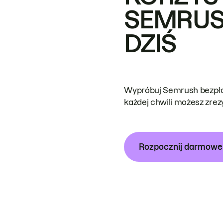
SEMRUS
DZIŚ
Wypróbuj Semrush bezpłat
każdej chwili możesz zre
Rozpocznij darmow