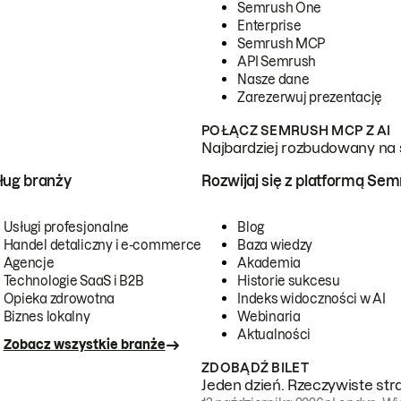
Semrush One
Enterprise
Semrush MCP
API Semrush
Nasze dane
Zarezerwuj prezentację
POŁĄCZ SEMRUSH MCP Z AI
Najbardziej rozbudowany na 
ug branży
Rozwijaj się z platformą Se
Usługi profesjonalne
Blog
Handel detaliczny i e-commerce
Baza wiedzy
Agencje
Akademia
Technologie SaaS i B2B
Historie sukcesu
Opieka zdrowotna
Indeks widoczności w AI
Biznes lokalny
Webinaria
Aktualności
Zobacz wszystkie branże
ZDOBĄDŹ BILET
Jeden dzień. Rzeczywiste str