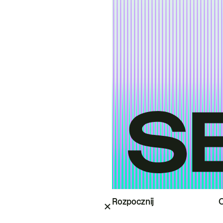
Rozpocznij
O