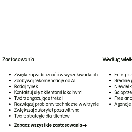
Zastosowania
Według wiel
Zwiększaj widoczność w wyszukiwarkach
Enterpri
Zdobywaj rekomendacje od AI
Średnie 
Badaj rynek
Niewielk
Kontaktuj się z klientami lokalnymi
Soloprze
Twórz angażujące treści
Freelanc
Rozwiązuj problemy techniczne w witrynie
Agencje
Zwiększaj autorytet poza witryną
Twórz strategie dla klientów
Zobacz wszystkie zastosowania