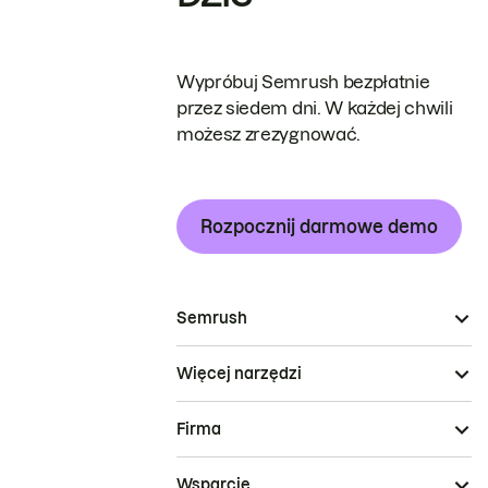
Wypróbuj Semrush bezpłatnie
przez siedem dni. W każdej chwili
możesz zrezygnować.
Rozpocznij darmowe demo
Semrush
Więcej narzędzi
Firma
Wsparcie