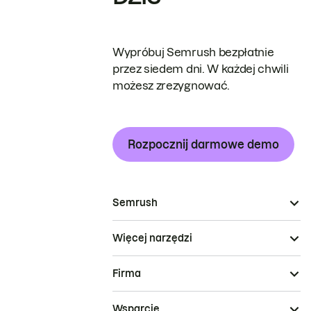
Wypróbuj Semrush bezpłatnie
przez siedem dni. W każdej chwili
możesz zrezygnować.
Rozpocznij darmowe demo
Semrush
Więcej narzędzi
Firma
Wsparcie