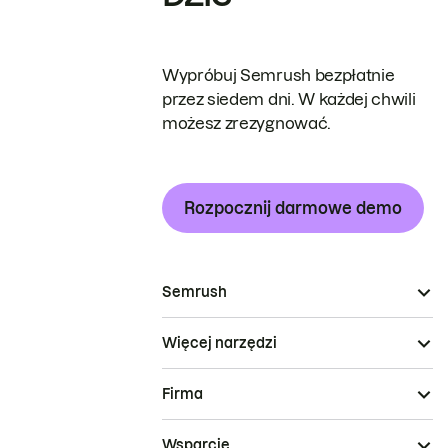
Wypróbuj Semrush bezpłatnie
przez siedem dni. W każdej chwili
możesz zrezygnować.
Rozpocznij darmowe demo
Semrush
Więcej narzędzi
Firma
Wsparcie