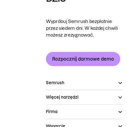
Wypróbuj Semrush bezpłatnie
przez siedem dni. W każdej chwili
możesz zrezygnować.
Rozpocznij darmowe demo
Semrush
Więcej narzędzi
Firma
Wsparcie