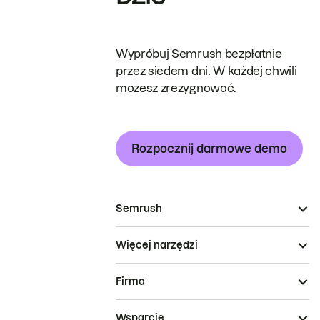
Wypróbuj Semrush bezpłatnie
przez siedem dni. W każdej chwili
możesz zrezygnować.
Rozpocznij darmowe demo
Semrush
Więcej narzędzi
Firma
Wsparcie