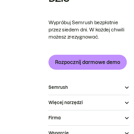
Wypróbuj Semrush bezpłatnie
przez siedem dni. W każdej chwili
możesz zrezygnować.
Rozpocznij darmowe demo
Semrush
Więcej narzędzi
Firma
Wsparcie