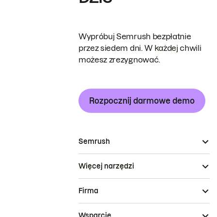
Wypróbuj Semrush bezpłatnie
przez siedem dni. W każdej chwili
możesz zrezygnować.
Rozpocznij darmowe demo
Semrush
Więcej narzędzi
Firma
Wsparcie