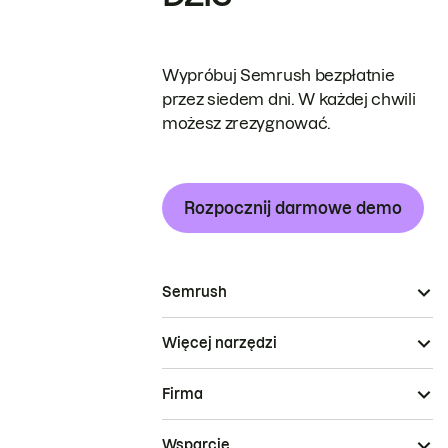
Wypróbuj Semrush bezpłatnie
przez siedem dni. W każdej chwili
możesz zrezygnować.
Rozpocznij darmowe demo
Semrush
Więcej narzędzi
Firma
Wsparcie