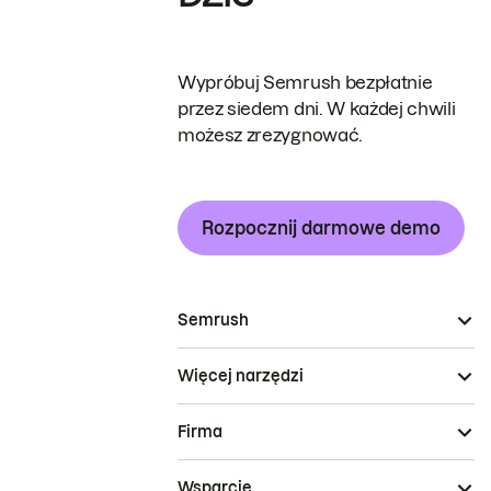
Wypróbuj Semrush bezpłatnie
przez siedem dni. W każdej chwili
możesz zrezygnować.
Rozpocznij darmowe demo
Semrush
Więcej narzędzi
Firma
Wsparcie