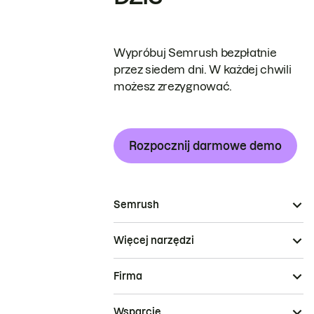
Wypróbuj Semrush bezpłatnie
przez siedem dni. W każdej chwili
możesz zrezygnować.
Rozpocznij darmowe demo
Semrush
Więcej narzędzi
Firma
Wsparcie