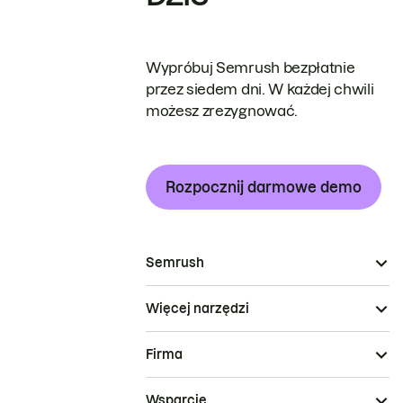
Wypróbuj Semrush bezpłatnie
przez siedem dni. W każdej chwili
możesz zrezygnować.
Rozpocznij darmowe demo
Semrush
Więcej narzędzi
Firma
Wsparcie