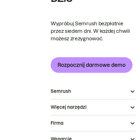
Wypróbuj Semrush bezpłatnie
przez siedem dni. W każdej chwili
możesz zrezygnować.
Rozpocznij darmowe demo
Semrush
Więcej narzędzi
Firma
Wsparcie