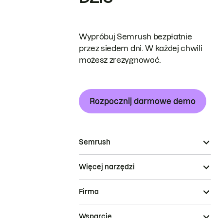
Wypróbuj Semrush bezpłatnie
przez siedem dni. W każdej chwili
możesz zrezygnować.
Rozpocznij darmowe demo
Semrush
Więcej narzędzi
Firma
Wsparcie