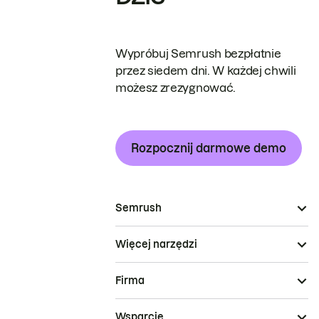
Wypróbuj Semrush bezpłatnie
przez siedem dni. W każdej chwili
możesz zrezygnować.
Rozpocznij darmowe demo
Semrush
Więcej narzędzi
Firma
Wsparcie