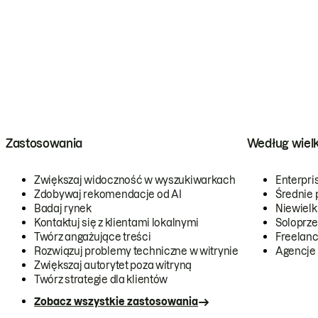
Zastosowania
Według wiel
Zwiększaj widoczność w wyszukiwarkach
Enterpri
Zdobywaj rekomendacje od AI
Średnie 
Badaj rynek
Niewielk
Kontaktuj się z klientami lokalnymi
Soloprze
Twórz angażujące treści
Freelanc
Rozwiązuj problemy techniczne w witrynie
Agencje
Zwiększaj autorytet poza witryną
Twórz strategie dla klientów
Zobacz wszystkie zastosowania