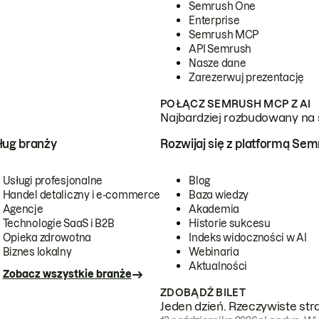
Semrush One
Enterprise
Semrush MCP
API Semrush
Nasze dane
Zarezerwuj prezentację
POŁĄCZ SEMRUSH MCP Z AI
Najbardziej rozbudowany na 
ug branży
Rozwijaj się z platformą Se
Usługi profesjonalne
Blog
Handel detaliczny i e-commerce
Baza wiedzy
Agencje
Akademia
Technologie SaaS i B2B
Historie sukcesu
Opieka zdrowotna
Indeks widoczności w AI
Biznes lokalny
Webinaria
Aktualności
Zobacz wszystkie branże
ZDOBĄDŹ BILET
Jeden dzień. Rzeczywiste str