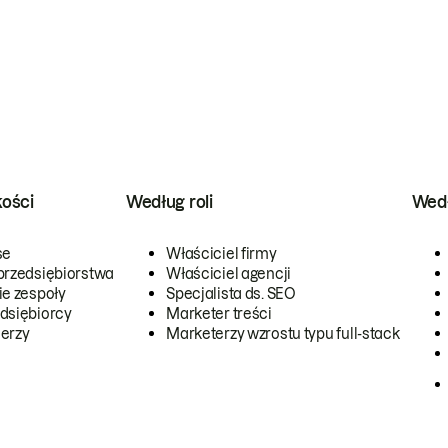
kości
Według roli
Wedł
se
Właściciel firmy
przedsiębiorstwa
Właściciel agencji
ie zespoły
Specjalista ds. SEO
dsiębiorcy
Marketer treści
erzy
Marketerzy wzrostu typu full-stack