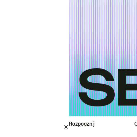
Rozpocznij
O