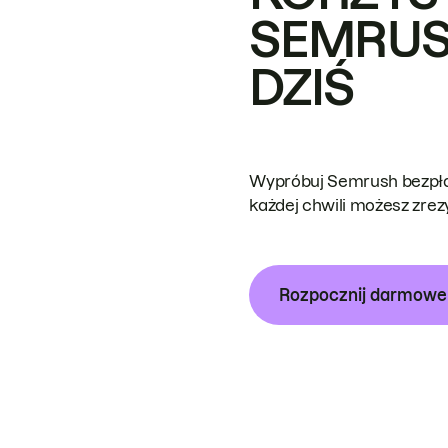
SEMRUS
DZIŚ
Wypróbuj Semrush bezpłat
każdej chwili możesz zre
Rozpocznij darmow