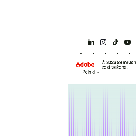
© 2026 Semrush
zastrzeżone.
Polski