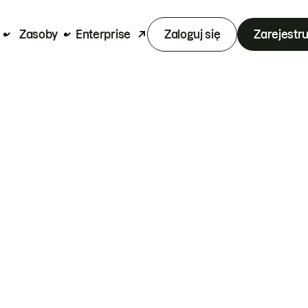
Zasoby
Enterprise
Zaloguj się
Zarejestru