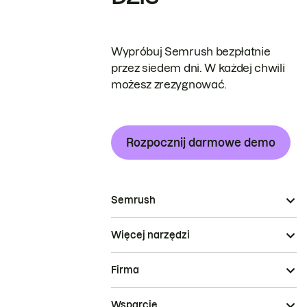
Wypróbuj Semrush bezpłatnie
przez siedem dni. W każdej chwili
możesz zrezygnować.
Rozpocznij darmowe demo
Semrush
Więcej narzędzi
Firma
Wsparcie