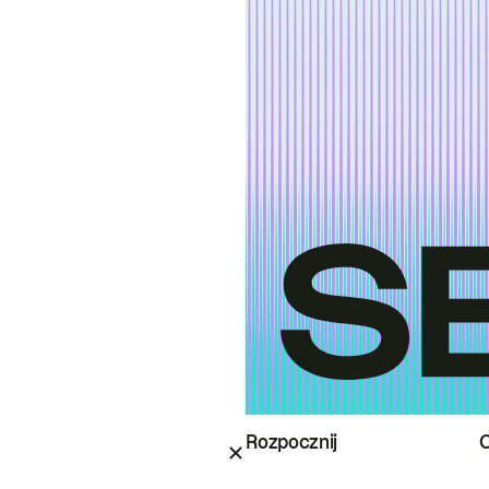
Rozpocznij
O