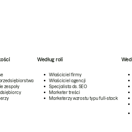
kości
Według roli
Wedł
se
Właściciel firmy
przedsiębiorstwa
Właściciel agencji
ie zespoły
Specjalista ds. SEO
dsiębiorcy
Marketer treści
erzy
Marketerzy wzrostu typu full-stack