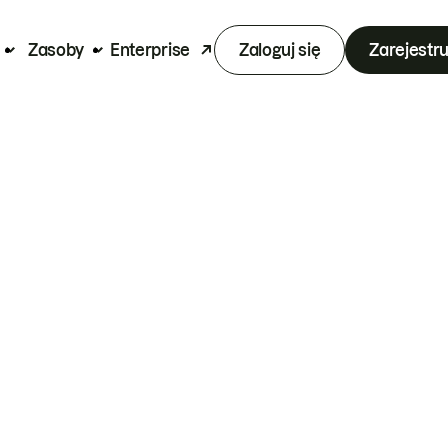
Zasoby
Enterprise
Zaloguj się
Zarejestru