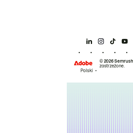
© 2026 Semrush
zastrzeżone.
Polski