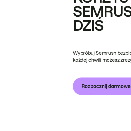
SEMRUS
DZIŚ
Wypróbuj Semrush bezpłat
każdej chwili możesz zre
Rozpocznij darmow