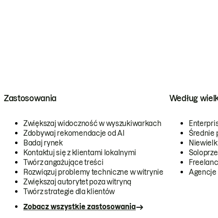
Zastosowania
Według wiel
Zwiększaj widoczność w wyszukiwarkach
Enterpri
Zdobywaj rekomendacje od AI
Średnie 
Badaj rynek
Niewielk
Kontaktuj się z klientami lokalnymi
Soloprze
Twórz angażujące treści
Freelanc
Rozwiązuj problemy techniczne w witrynie
Agencje
Zwiększaj autorytet poza witryną
Twórz strategie dla klientów
Zobacz wszystkie zastosowania