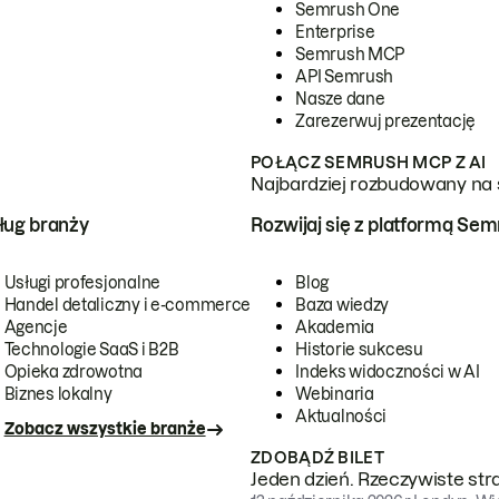
Semrush One
Enterprise
Semrush MCP
API Semrush
Nasze dane
Zarezerwuj prezentację
POŁĄCZ SEMRUSH MCP Z AI
Najbardziej rozbudowany na 
ug branży
Rozwijaj się z platformą Se
Usługi profesjonalne
Blog
Handel detaliczny i e-commerce
Baza wiedzy
Agencje
Akademia
Technologie SaaS i B2B
Historie sukcesu
Opieka zdrowotna
Indeks widoczności w AI
Biznes lokalny
Webinaria
Aktualności
Zobacz wszystkie branże
ZDOBĄDŹ BILET
Jeden dzień. Rzeczywiste str