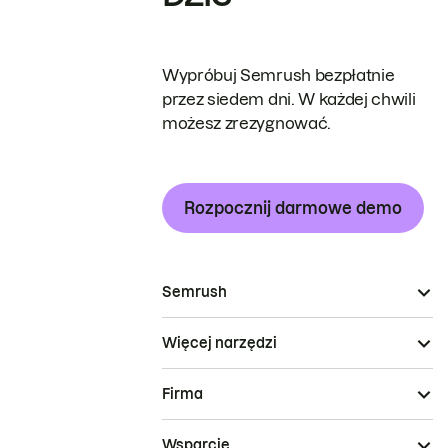
Wypróbuj Semrush bezpłatnie
przez siedem dni. W każdej chwili
możesz zrezygnować.
Rozpocznij darmowe demo
Semrush
Więcej narzędzi
Firma
Wsparcie