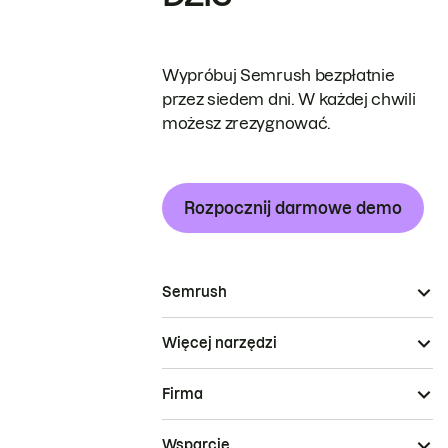
Wypróbuj Semrush bezpłatnie
przez siedem dni. W każdej chwili
możesz zrezygnować.
Rozpocznij darmowe demo
Semrush
Więcej narzędzi
Firma
Wsparcie