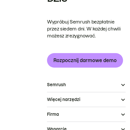
Wypróbuj Semrush bezpłatnie
przez siedem dni. W każdej chwili
możesz zrezygnować.
Rozpocznij darmowe demo
Semrush
Więcej narzędzi
Firma
Wsparcie