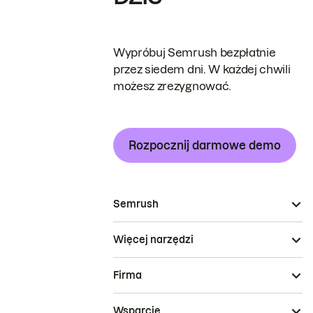
Wypróbuj Semrush bezpłatnie
przez siedem dni. W każdej chwili
możesz zrezygnować.
Rozpocznij darmowe demo
Semrush
Więcej narzędzi
Firma
Wsparcie