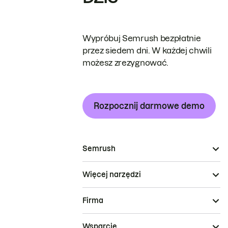
Wypróbuj Semrush bezpłatnie
przez siedem dni. W każdej chwili
możesz zrezygnować.
Rozpocznij darmowe demo
Semrush
Więcej narzędzi
Firma
Wsparcie