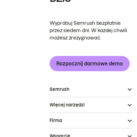
Wypróbuj Semrush bezpłatnie
przez siedem dni. W każdej chwili
możesz zrezygnować.
Rozpocznij darmowe demo
Semrush
Więcej narzędzi
Firma
Wsparcie