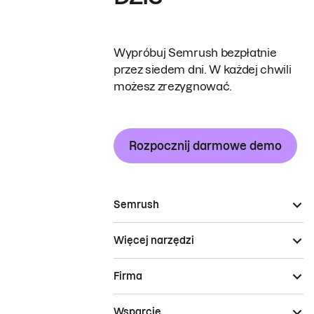
Wypróbuj Semrush bezpłatnie
przez siedem dni. W każdej chwili
możesz zrezygnować.
Rozpocznij darmowe demo
Semrush
Więcej narzędzi
Firma
Wsparcie