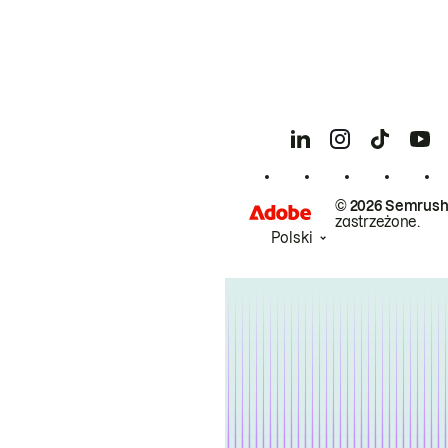
© 2026 Semrush
zastrzeżone.
Polski