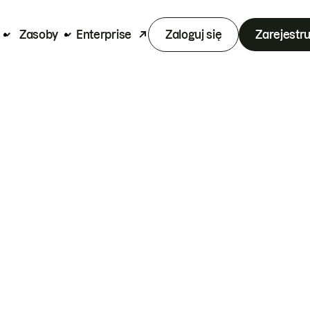
Zasoby
Enterprise
Zaloguj się
Zarejestru