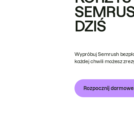
SEMRUS
DZIŚ
Wypróbuj Semrush bezpłat
każdej chwili możesz zre
Rozpocznij darmow