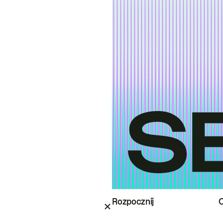
Rozpocznij
O