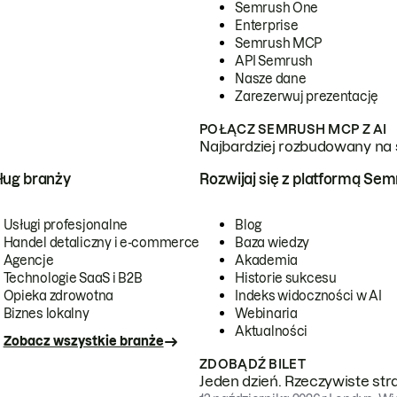
Semrush One
Enterprise
Semrush MCP
API Semrush
Nasze dane
Zarezerwuj prezentację
POŁĄCZ SEMRUSH MCP Z AI
Najbardziej rozbudowany na 
ug branży
Rozwijaj się z platformą Se
Usługi profesjonalne
Blog
Handel detaliczny i e-commerce
Baza wiedzy
Agencje
Akademia
Technologie SaaS i B2B
Historie sukcesu
Opieka zdrowotna
Indeks widoczności w AI
Biznes lokalny
Webinaria
Aktualności
Zobacz wszystkie branże
ZDOBĄDŹ BILET
Jeden dzień. Rzeczywiste str