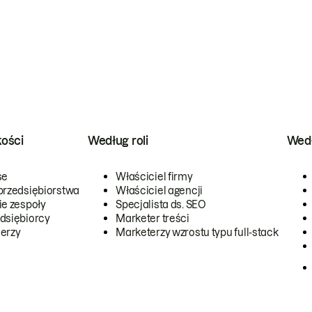
kości
Według roli
Wedł
se
Właściciel firmy
przedsiębiorstwa
Właściciel agencji
ie zespoły
Specjalista ds. SEO
dsiębiorcy
Marketer treści
erzy
Marketerzy wzrostu typu full-stack