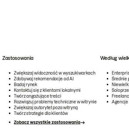
Zastosowania
Według wiel
Zwiększaj widoczność w wyszukiwarkach
Enterpri
Zdobywaj rekomendacje od AI
Średnie 
Badaj rynek
Niewielk
Kontaktuj się z klientami lokalnymi
Soloprze
Twórz angażujące treści
Freelanc
Rozwiązuj problemy techniczne w witrynie
Agencje
Zwiększaj autorytet poza witryną
Twórz strategie dla klientów
Zobacz wszystkie zastosowania