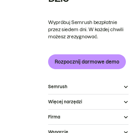
Wypróbuj Semrush bezpłatnie
przez siedem dni. W każdej chwili
możesz zrezygnować.
Rozpocznij darmowe demo
Semrush
Więcej narzędzi
Firma
Wsparcie